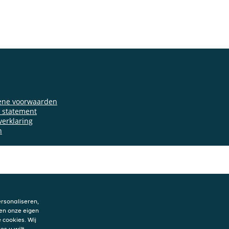
ene voorwaarden
y statement
verklaring
n
rsonaliseren,
en onze eigen
 cookies. Wij
es u wilt