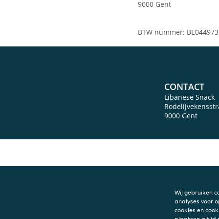
9000 Gent
BTW nummer: BE044973
CONTACT
Libanese Snack
Rodelijvekensstr
9000
Gent
Wij gebruiken c
analyses voor o
cookies en cook
plaatsen altijd