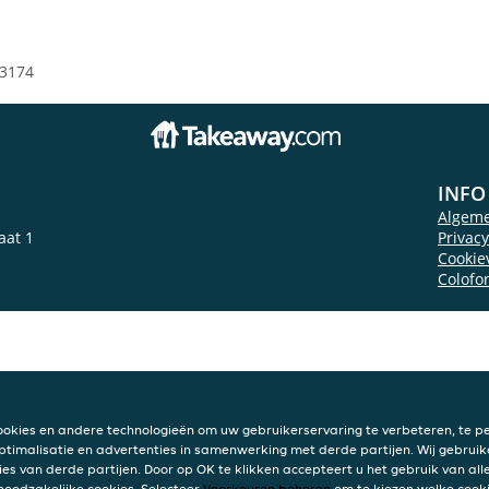
3174
INFO
Algem
aat 1
Privac
Cookie
Colofo
ookies en andere technologieën om uw gebruikerservaring te verbeteren, te pe
ptimalisatie en advertenties in samenwerking met derde partijen. Wij gebruik
ies van derde partijen. Door op OK te klikken accepteert u het gebruik van alle
 noodzakelijke cookies. Selecteer
Voorkeuren beheren
om te kiezen welke cooki